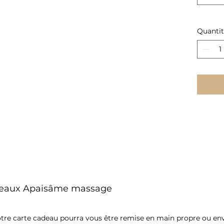
Chaque 
lomi-lo
l’huile
Quanti
La perso
corresp
✧ Un ca
toute s
Carte v
en vers
Un prés
le corps
📋
Moda
Cadea
adeaux Apaisâme massage
Pour le
prestati
relative
tre carte cadeau pourra vous être remise en main propre ou envo