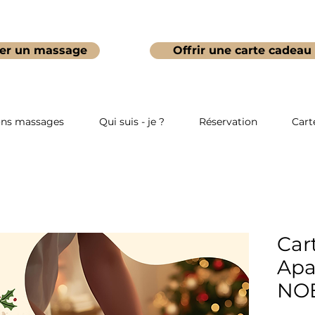
er un massage
Offrir une carte cadeau
ons massages
Qui suis - je ?
Réservation
Cart
Car
Apa
NO