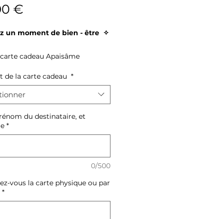
Prix
00 €
ez un moment de bien - être ✧
 carte cadeau Apaisâme
e
 de la carte cadeau
*
plus qu’un massage : un instant
tionner
ur, à vivre chez soi.
énom du destinataire, et
e
*
e cadeau permet de profiter d’un
 bien-être à domicile autour de
ennes, Douai, Cambrai et
rs.
0/500
ez-vous la carte physique ou par
oin personnalisé pour chaque
*
 ✧