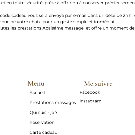
et en toute sécurité, prête à offrir ou à conserver précieusemen
Vali
vala
e code cadeau vous sera envoyé par e-mail dans un délai de 24 h.
comp
sonne de votre choix, pour un geste simple et immédiat.
Expi
toutes les prestations Apaisâme massage et offre un moment de 
devie
ne p
prest
prol
majeu
Rem
cade
Menu
Me suivre
même
de d
Facebook
Accueil
valid
Instagram
Prestations massages
Sect
pres
Qui suis - je ?
sur 
Réservation
Doua
Carte cadeau
Ann