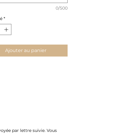
massage est unique : Apaisâme,
mi, ayurvédique, kobido, thaï à
0/500
…
té
*
nne choisit le soin qui lui
ond, selon son état du moment.
deau qui fait du bien, en
Ajouter au panier
implicité ✧
alable 12 mois,
ion papier ou numérique.
ent plein de sens, pour apaiser
 et l’esprit.
lités d’utilisation des Cartes
ux
 bon déroulement de vos
ons, voici les conditions
s aux cartes cadeaux :
yée par lettre suivie. Vous