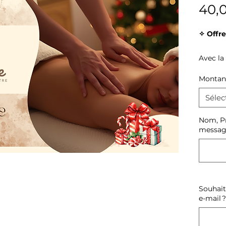
40,
✧ Offr
Avec la
Massag
Montant
offrez 
Sélec
de douce
Nom, Pr
messag
La cart
massage
Valenci
alentou
Souhait
✧ Un s
e-mail ?
besoin