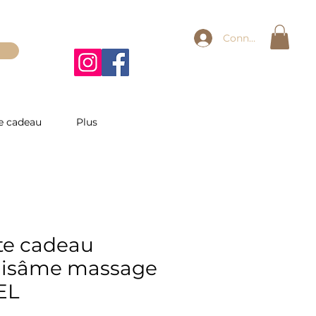
Connexion
e cadeau
Plus
te cadeau
isâme massage
EL