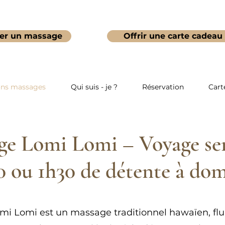
er un massage
Offrir une carte cadeau
ons massages
Qui suis - je ?
Réservation
Cart
ge Lomi Lomi – Voyage sen
0 ou 1h30 de détente à dom
mi Lomi est un massage traditionnel hawaïen, flu