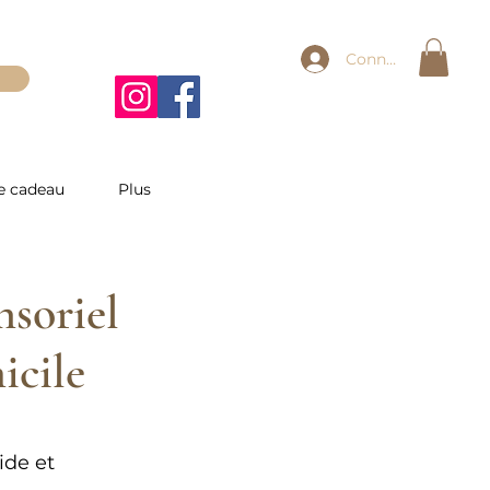
Connexion
e cadeau
Plus
soriel
icile
ide et