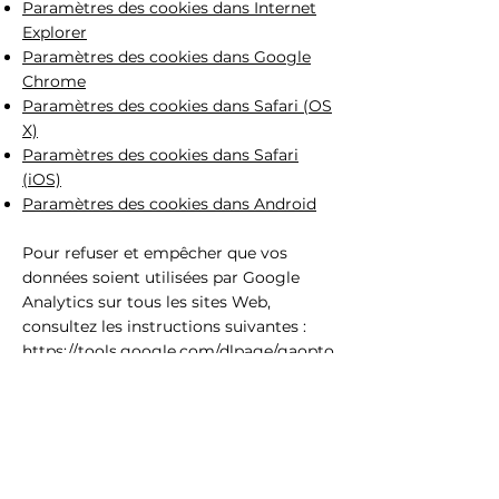
Paramètres des cookies dans Internet
Explorer
Paramètres des cookies dans Google
Chrome
Paramètres des cookies dans Safari (OS
X)
Paramètres des cookies dans Safari
(iOS)
Paramètres des cookies dans Android
Pour refuser et empêcher que vos
données soient utilisées par Google
Analytics sur tous les sites Web,
consultez les instructions suivantes :
https://tools.google.com/dlpage/gaopto
ut?hl=fr
Il se peut que nous modifiions cette
politique en matière de cookies. Nous
vous encourageons à consulter
régulièrement cette page pour obtenir