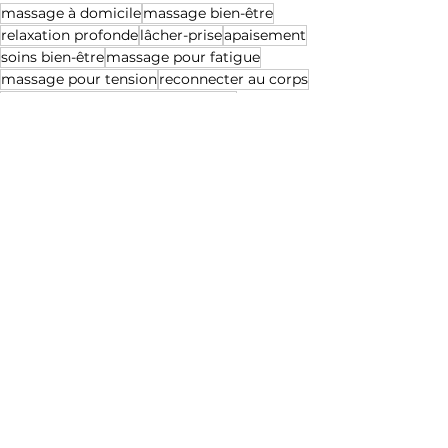
massage à domicile
massage bien-être
relaxation profonde
lâcher-prise
apaisement
soins bien-être
massage pour fatigue
massage pour tension
reconnecter au corps
massage à domicile Valenciennes
massage à domicile Douai
massage à domicile Cambrai
massage relaxant
détente à domicile
sérénité
bienfaits du massage
massage personnalisé
massage sur-mesure
massage anti-stress
expérience sensorielle
douceur du toucher
bien-être intérieur
massage relaxant Valenciennes
détente et relaxation à domicile
massage pour se relaxer chez soi
massage pour stress
massage bien-être Cambrai
massage pour équilibre corps-esprit
moment de calme
cocon de détente
Bien-être & relaxation 🌿